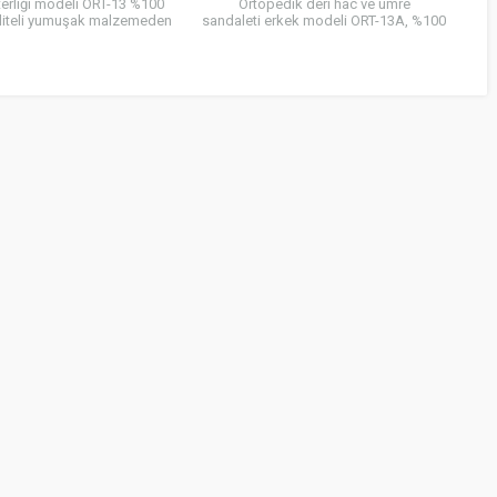
terliği modeli ORT-13 %100
Ortopedik deri hac ve umre
kaliteli yumuşak malzemeden
sandaleti erkek modeli ORT-13A, %100
uzun süre yürüyüşlerde dahi
hakiki deri kaliteli yumuşak malzemeden
mayan ve terletmeyen...
üretilmiş ve uzun süre yürüyüşlerde dahi
ayağı...