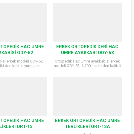
RTOPEDIK HAC UMRE
ERKEK ORTOPEDIK DERI HAC
KKABISI ODY-52
UMRE AYAKKABI ODY-53
ısı erkek modeli ODY-52,
Ortopedik Hac Umre ayakkabısı erkek
ki deri kaliteli yumuşak
modeli ODY-53, %100 hakiki deri kaliteli
 üretilmiş ve uzun süre
yumuşak malzemeden üretilmiş ve uzun
de dahi ayağı yormayan ve
süre yürüyüşlerde dahi ayağı yormayan...
tmeyen özelliklere...
RTOPEDIK HAC UMRE
ERKEK ORTOPEDIK HAC UMRE
LIKLERI ORT-13
TERLIKLERI ORT-13A