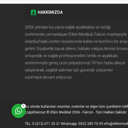
HAKKIMIZDA
2006 yılından bu yana sağlık ayakkabısı ve terliği
üretiminde uzmanlaşan Etkin Medikal, Falcon markasıyla
Etkin Medikal Destek
İstanbul’daki üretim tesislerinde kalite ve konforu bir aray
getirir. Diyabetik,topuk dikeni, halluks valgus,dennis brown
ortopedik ve sağlık profesyonelleri terlik ve ayakkabı
üretimimizle geniş ürün yelpazemizi 70’ten fazla ülkeye
ulaştırarak, sağlıklı adımlar için güvenilir çözümler
sunmaya devam ediyoruz.
Cevap Yaz
1
Bu sitede kullanılan resimler, metinler ve diğer tüm içeriklerin teli
çoğaltılamaz.© Etkin Medikal 2006 - Falcon - Tüm Hakları Saklıdır.
TEL: 0 (212) 671 20 21 Whatsapp: 0532 285 70 93 info@etkinme