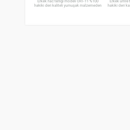
Erkek hac terliği modeli ORT-11 %100
Erkek umre 
hakiki deri kaliteli yumuşak malzemeden
hakiki deri 
üretilmiş ve uzun süre yürüyüşlerde dahi
üretilmiş ve 
ayağı yormayan ve terletmeyen
ayağı yor
özelliklere...