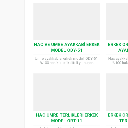
HAC VE UMRE AYAKKABI ERKEK
ERKEK O
MODEL ODY-51
AYA
Umre ayakkabısı erkek modeli ODY-51,
Hac ayakkab
%100 hakiki deri kaliteli yumuşak
%100 haki
malzemeden üretilmiş ve uzun süre
malzemeden
yürüyüşlerde dahi ayağı yormayan ve
yürüyüşler
terletmeyen...
terle
HAC UMRE TERLIKLERI ERKEK
ERKEK O
MODEL ORT-11
TER