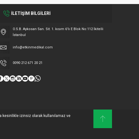
İLETİŞİM BİLGİLERİ
O.S.B. Aykosan San. Sit. 1. kısım 6'lı E Blok No:112 İkitelli
İstanbul
info@etkinmedikal.com
0090 212 671 20 21
da kesinlikle izinsiz olarak kullanılamaz ve