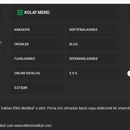
KOLAY MENÜ
ANASAYFA
SERTIFIKALARIMIZ
a
ÜRÜNLER
BLOG
,
FUARLARIMIZ
REFERANSLARIMIZ
ONLINE KATALOG
S.S.S.
İLETIŞIM
f hakları Etkin Medikal' e aittir. Firma izni olmadan basılı veya elektronik bir ortam
dikal.com www.etkinmedikal.com