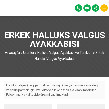
ERKEK HALLUKS VALGUS
AYAKKABISI
Anasayfa
»
Ürünler
»
Halluks Valgus Ayakkabı ve Terlikleri
»
Erkek
Halluks Valgus Ayakkabısı
Halluks valgus ( baş parmak yamukluğu), serçe parmak yamukluğu
ve çekiç parmak için özel ortopedik ve esnek ayakkabı modelleri
Falcon marka kalitesiyle üretimi yapılmaktadır.