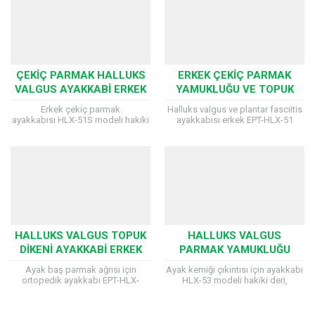
ÇEKIÇ PARMAK HALLUKS
ERKEK ÇEKIÇ PARMAK
VALGUS AYAKKABI ERKEK
YAMUKLUĞU VE TOPUK
HLX-51S
DIKENI AYAKKABISI EPT-
Erkek çekiç parmak
Halluks valgus ve plantar fasciitis
HLX-51
ayakkabısı HLX-51S modeli hakiki
ayakkabısı erkek EPT-HLX-51
deri, ortopedik ve ayak kemiği
modeli hakiki deri, ortopedik
çıkıntısı için üretilmiş ayakkabı
ve parmak yamukluğu için
modelidir. Çekiç parmak, serçe
üretilmiş ayakkabı
parmak ve bunyon...
modelidir. Bunyon ağrıları olan
erkeklerin ayaklarında...
Etkin Medikal Destek
HALLUKS VALGUS TOPUK
HALLUKS VALGUS
DIKENI AYAKKABI ERKEK
PARMAK YAMUKLUĞU
EPT-HLX-53
AYAKKABI ERKEK HLX-53
Ayak baş parmak ağrısı için
Ayak kemiği çıkıntısı için ayakkabı
ortopedik ayakkabı EPT-HLX-
HLX-53 modeli hakiki deri,
53 modeli hakiki deri, ortopedik
ortopedik ve parmak
ve parmak yamukluğu için
yamukluğu için üretilmiş ayakkabı
üretilmiş ayakkabı
modelidir. Bunyon ağrıları olan